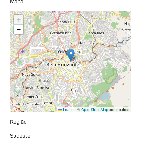
Mapa
+
−
Leaflet
|
©
OpenStreetMap
contributors
Região
Sudeste