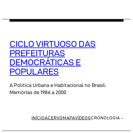
Pular
para
o
conteúdo
CICLO VIRTUOSO DAS
PREFEITURAS
DEMOCRÁTICAS E
POPULARES
A Política Urbana e Habitacional no Brasil:
Memórias de 1986 a 2000
INÍCIO
ACERVO
MAPA
VÍDEOS
CRONOLOGIA