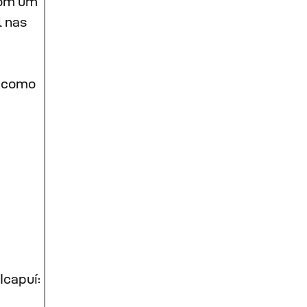
com um
l nas
e como
Icapuí: