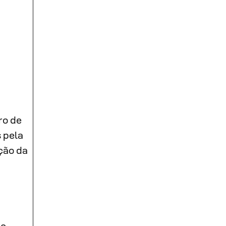
ro de
 pela
ção da