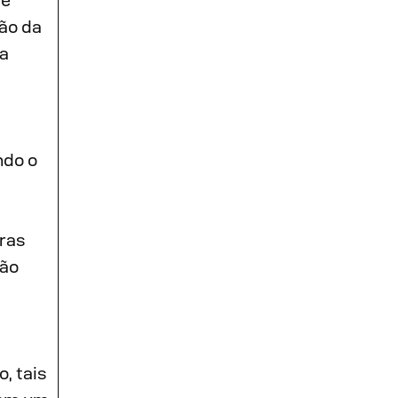
de
ão da
ra
ndo o
uras
ção
, tais