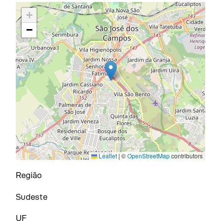
+
−
Leaflet
|
©
OpenStreetMap
contributors
Região
Sudeste
UF