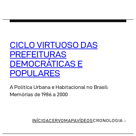
Pular
para
o
conteúdo
CICLO VIRTUOSO DAS
PREFEITURAS
DEMOCRÁTICAS E
POPULARES
A Política Urbana e Habitacional no Brasil:
Memórias de 1986 a 2000
INÍCIO
ACERVO
MAPA
VÍDEOS
CRONOLOGIA